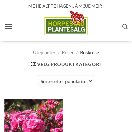
Skip
ME HE ALT TE HAGEN... Å MØJE MEIR!
to
content
Uteplanter
/
Roser
/
Buskrose
VELG PRODUKTKATEGORI