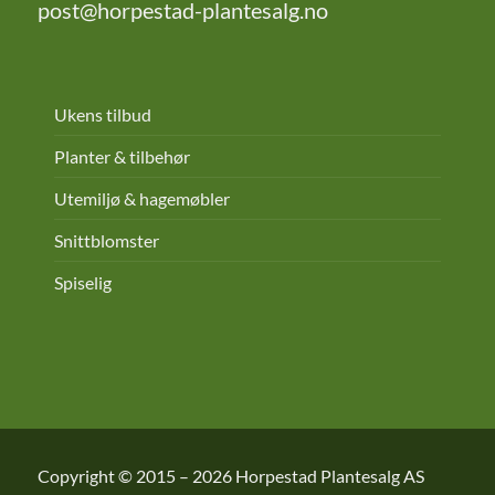
post@horpestad-plantesalg.no
Ukens tilbud
Planter & tilbehør
Utemiljø & hagemøbler
Snittblomster
Spiselig
Copyright © 2015 – 2026
Horpestad Plantesalg AS