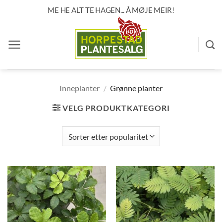
Skip
ME HE ALT TE HAGEN... Å MØJE MEIR!
to
content
Inneplanter
/
Grønne planter
VELG PRODUKTKATEGORI