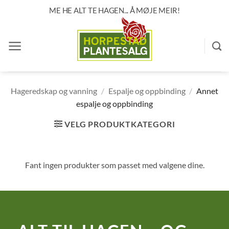
Skip
ME HE ALT TE HAGEN... Å MØJE MEIR!
to
content
Hageredskap og vanning
/
Espalje og oppbinding
/
Annet
espalje og oppbinding
VELG PRODUKTKATEGORI
Fant ingen produkter som passet med valgene dine.