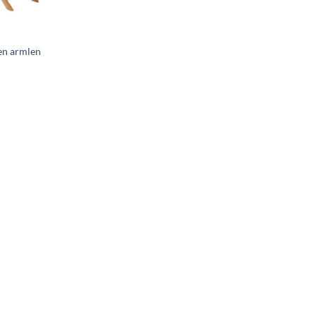
R
ten armlen