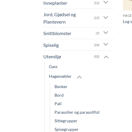
Inneplanter
(11)
Jord, Gjødsel og
HAG
(17)
Plantevern
Log s
Snittblomster
(7)
Spiselig
(19)
Utemiljø
(92)
Gass
Hagemøbler
Benker
Bord
Pall
Parasoller og parasollfot
Sittegrupper
Spisegrupper