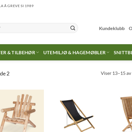
LA Å GREVE SI 1989
Kundeklubb
O
ER & TILBEHØR
UTEMILJØ & HAGEMØBLER
SNITTB
Viser 13–15 av 
de 2