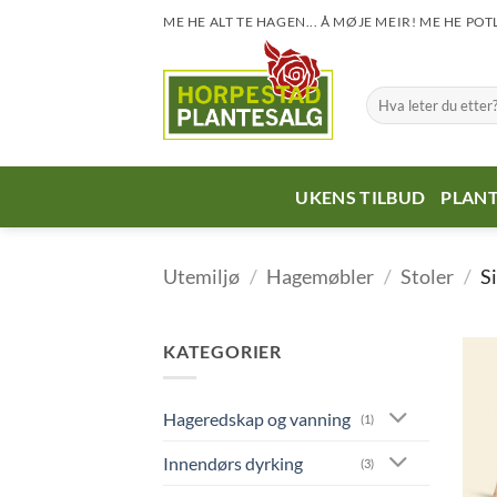
Skip
ME HE ALT TE HAGEN... Å MØJE MEIR! ME HE POT
to
content
Søk
etter:
UKENS TILBUD
PLANT
Utemiljø
/
Hagemøbler
/
Stoler
/
Si
KATEGORIER
Hageredskap og vanning
(1)
Innendørs dyrking
(3)