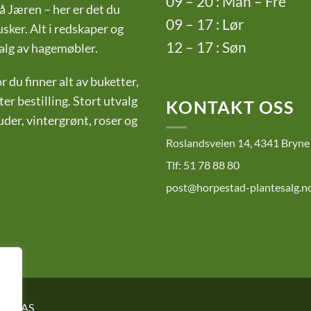
09 – 20 : Man – Fre
å Jæren – her er det du
09 – 17 : Lør
sker. Alt i redskaper og
12 – 17 : Søn
utvalg av hagemøbler.
 du finner alt av buketter,
er bestilling. Stort utvalg
KONTAKT OSS
er, vintergrønt, roser og
Roslandsveien 14, 4341 Bryne
Tlf: 51 78 88 80
post@horpestad-plantesalg.n
salg AS