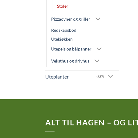
Stoler
Pizzaovner og griller
Redskapsbod
Utekjøkken
Utepeis og bålpanner
Veksthus og drivhus
Uteplanter
(637)
ALT TIL HAGEN – OG LIT