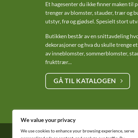
Et hagesenter du ikke finner maken til p
trenger av blomster, stauder, trær og bu
utstyr, frø og gjødsel. Spesielt stort 
Butikken består av en snittavdeling hvor
dekorasjoner og hva du skulle trenge ett
av inneblomster, sommerblomster, staud
frukttrær...
GÅ TIL KATALOGEN
We value your privacy
We use cookies to enhance your browsing experience, serve
Copyright © 2015 – 2026
Horpestad Plante