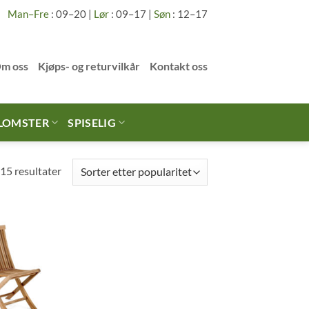
Man–Fre
: 09–20 |
Lør
: 09–17 |
Søn
: 12–17
m oss
Kjøps- og returvilkår
Kontakt oss
LOMSTER
SPISELIG
Sortert
15 resultater
etter
gjennomsnitlig
vurdering