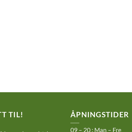
T TIL!
ÅPNINGSTIDER
09 – 20 : Man – Fre