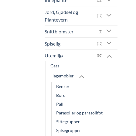
Inneplanter
(11)
Jord, Gjødsel og
(17)
Plantevern
Snittblomster
(7)
Spiselig
(19)
Utemiljø
(92)
Gass
Hagemøbler
Benker
Bord
Pall
Parasoller og parasollfot
Sittegrupper
Spisegrupper