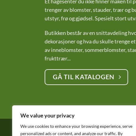
Et hagesenter du ikke finner maken til p
trenger av blomster, stauder, trær og bu
utstyr, frø og gjødsel. Spesielt stort 
Butikken består av en snittavdeling hvor
dekorasjoner og hva du skulle trenge ett
av inneblomster, sommerblomster, staud
frukttrær...
GÅ TIL KATALOGEN
We value your privacy
We use cookies to enhance your browsing experience, serve
Copyright © 2015 – 2026
Horpestad Plante
personalized ads or content, and analyze our traffic. By