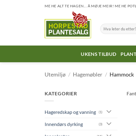
Skip
ME HE ALT TE HAGEN... Å MØJE MEIR! ME HE POT
to
content
Søk
etter:
UKENS TILBUD
PLANT
Utemiljø
/
Hagemøbler
/
Hammock
KATEGORIER
Fant
Hageredskap og vanning
(1)
Innendørs dyrking
(3)