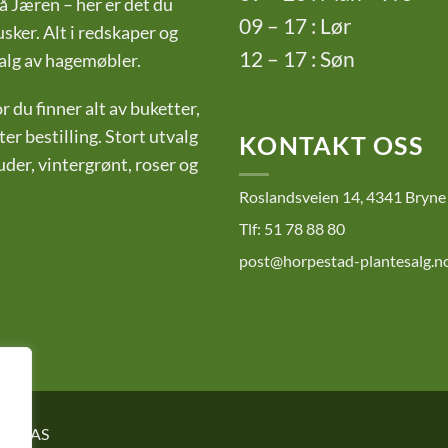
å Jæren – her er det du
09 – 17 : Lør
sker. Alt i redskaper og
12 – 17 : Søn
utvalg av hagemøbler.
 du finner alt av buketter,
er bestilling. Stort utvalg
KONTAKT OSS
er, vintergrønt, roser og
Roslandsveien 14, 4341 Bryne
Tlf: 51 78 88 80
post@horpestad-plantesalg.n
salg AS