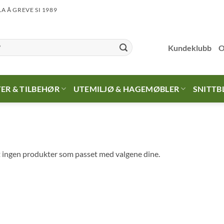
LA Å GREVE SI 1989
Kundeklubb
O
ER & TILBEHØR
UTEMILJØ & HAGEMØBLER
SNITTB
 ingen produkter som passet med valgene dine.