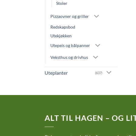
Stoler
Pizzaovner og griller
Redskapsbod
Utekjøkken
Utepeis og bålpanner
Veksthus og drivhus
Uteplanter
(637)
ALT TIL HAGEN – OG LIT