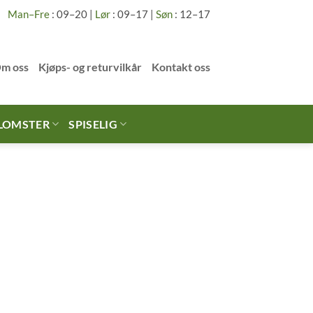
Man–Fre
: 09–20 |
Lør
: 09–17 |
Søn
: 12–17
m oss
Kjøps- og returvilkår
Kontakt oss
LOMSTER
SPISELIG